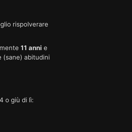
glio rispolverare
almente
11 anni
e
 (sane) abitudini
o giù di lì: