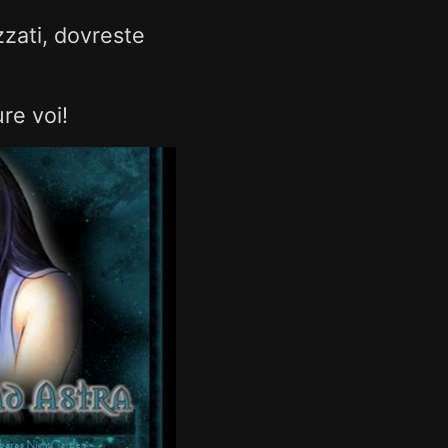
zati, dovreste
re voi!