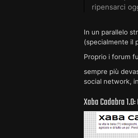
ripensarci ogg
In un parallelo s
(specialmente il
Proprio i forum 
sempre più devast
social network, in
Xaba Cadabra 1.0: