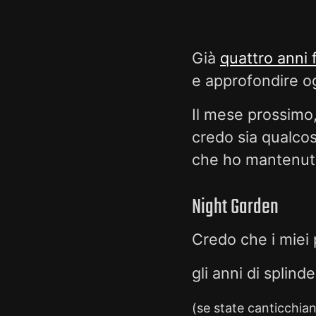
Già
quattro anni 
e approfondire og
Il mese prossimo,
credo sia qualco
che ho mantenuto 
Night Garden
Credo che i miei p
gli anni di splind
(se state canticchi