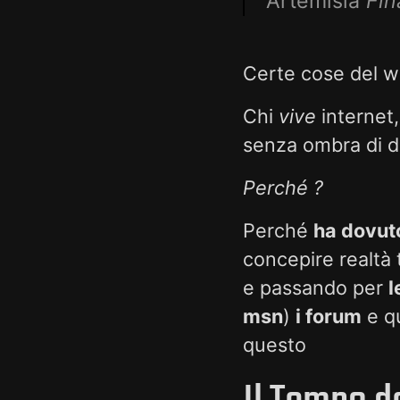
Artemisia
Fin
Certe cose del w
Chi
vive
internet,
senza ombra di 
Perché ?
Perché
ha dovuto
concepire realtà t
e passando per
l
msn
)
i forum
e q
questo