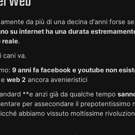
el Web
amente da più di una decina d'anni forse se
no su internet ha una durata estremament
 reale
.
 cani va.
imo:
9 anni fa facebook e youtube non esis
e
web 2
ancora avenieristici
tandard **e anzi già da qualche tempo
sanno
ventare per assecondare il prepotentissimo
sicché abbiamo vissuto moltissime rivoluzion