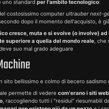
he uno standard
per l'ambito tecnologico
:
 del costosissimo computer
ultrauber next-g
econdo dopo il momento dell'acquisto, è gi
ico cresce, muta e si evolve (o involve) ad
e superiore a quella del mondo reale
, che
 deve suo mal grado adeguare
Machine
n sito bellissimo e colmo di becero sadismo 
ale permette di vedere
com'erano i siti web
o
, raccogliendo tutti i "residui" riesumabili d
i magari non esistono più da un pezzo
e i se