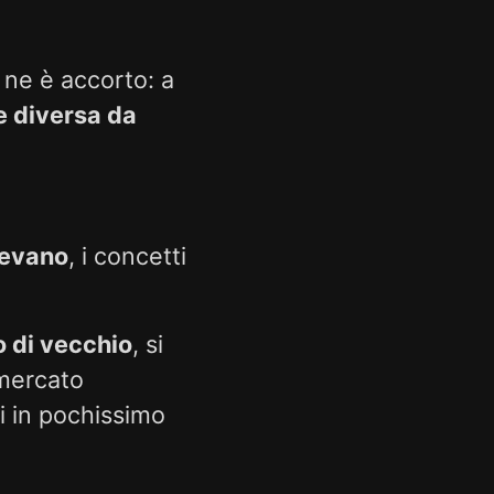
 ne è accorto: a
e diversa da
tevano
, i concetti
 di vecchio
, si
 mercato
i in pochissimo