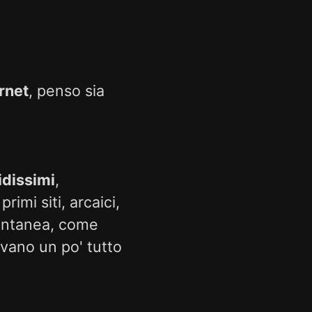
rnet
, penso sia
idissimi
,
rimi siti, arcaici,
tantanea, come
vano un po' tutto