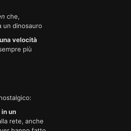
en
che,
à un dinosauro
 una velocità
 sempre più
nostalgico:
 in un
alla rete, anche
rver hanno fatto