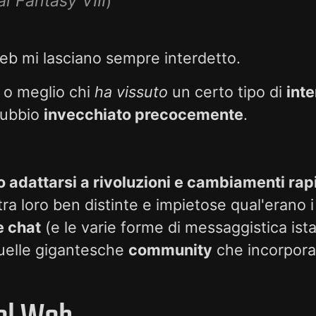
al Fantasy VIII
)
eb mi lasciano sempre interdetto.
 o meglio chi
ha vissuto
un certo tipo di
inte
dubbio
invecchiato precocemente
.
 adattarsi a rivoluzioni e cambiamenti rap
ra loro ben distinte e impietose qual'erano i p
e chat
(e le varie forme di messaggistica is
uelle gigantesche
community
che incorpora