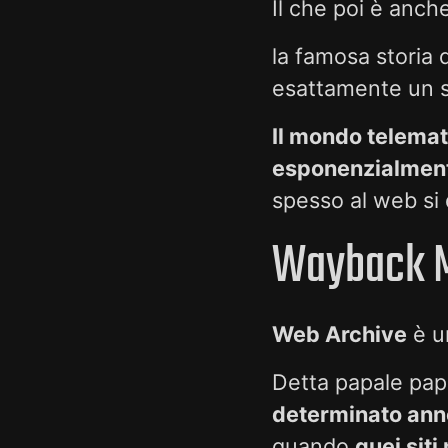
Il che poi è anc
la famosa storia
esattamente un s
Il mondo telemat
esponenzialment
spesso al web si
Wayback 
Web Archive
è u
Detta papale pap
determinato ann
quando
quei sit