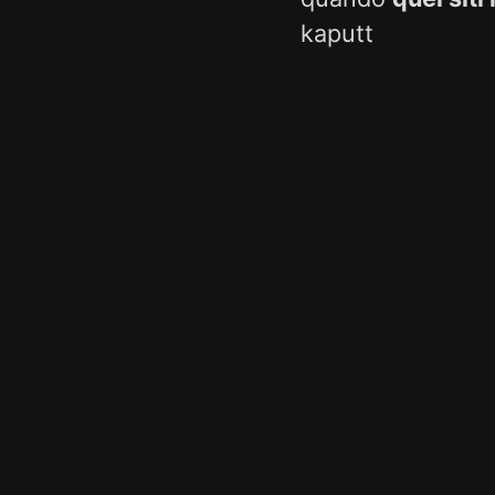
kaputt
Una sorta di macc
cuore pulsante di
Cyberarcheolog
E si, in questo 
Indiana Jones C
Se vi sentite pron
Commenti Archivia
Lollo
2013-11-06T2
mh, sono cambi g
poi...certo che è