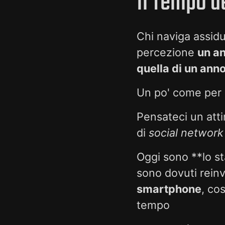
Il Tempo d
Chi naviga assidu
percezione
un an
quella di un anno
Un po' come per i
Pensateci un att
di
social network
Oggi sono **lo s
sono dovuti rein
smartphone
, co
tempo