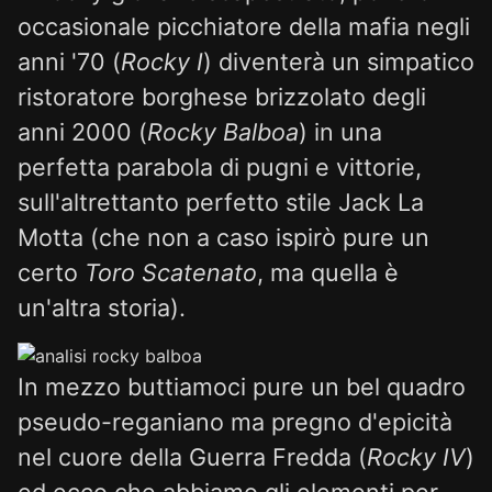
occasionale picchiatore della mafia negli
anni '70 (
Rocky I
) diventerà un simpatico
ristoratore borghese brizzolato degli
anni 2000 (
Rocky Balboa
) in una
perfetta parabola di pugni e vittorie,
sull'altrettanto perfetto stile Jack La
Motta (che non a caso ispirò pure un
certo
Toro Scatenato
, ma quella è
un'altra storia).
In mezzo buttiamoci pure un bel quadro
pseudo-reganiano ma pregno d'epicità
nel cuore della Guerra Fredda (
Rocky IV
)
ed ecco che abbiamo gli elementi per