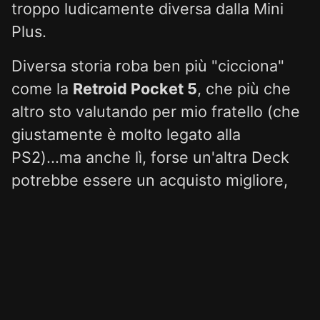
troppo ludicamente diversa dalla Mini
Plus.
Diversa storia roba ben più "cicciona"
come la
Retroid Pocket 5
, che più che
altro sto valutando per mio fratello (che
giustamente è molto legato alla
PS2)...ma anche lì, forse un'altra Deck
potrebbe essere un acquisto migliore,
visto che la portabilità in quel caso è
molto relativa e c'è sempre tutto il
discorso dell'enorme catalogo Steam
che buttalo via.
Morale