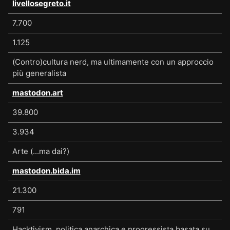
livellosegreto.it
7.700
1.125
(Contro)cultura nerd, ma ultimamente con un approccio
più generalista
mastodon.art
39.800
3.934
Arte (...ma dai?)
mastodon.bida.im
21.300
791
Hacktivism, politica anarchica e progressista basata su