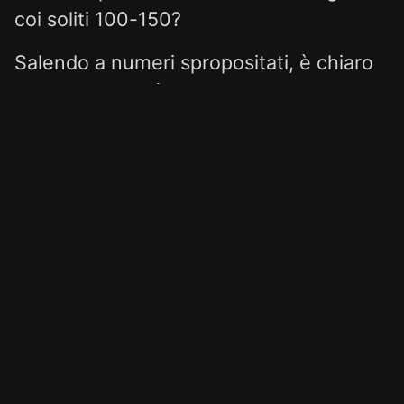
coi soliti 100-150?
Salendo a numeri spropositati, è chiaro
che parliamo più di
e-penis
che di vera
socialità.
Però se un'istanza è molto piccola e poco
attiva, c'è più rischio di vederla chiudere!
È un interessante ma verissimo
paradosso:
anche se poca attività e pochi numeri
comportano meno costi di gestione, lo
scoramento di chi decide di mettere in