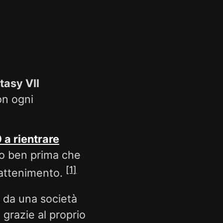
ntasy VII
on ogni
 a rientrare
ro ben prima che
[1]
trattenimento.
 da una società
grazie al proprio