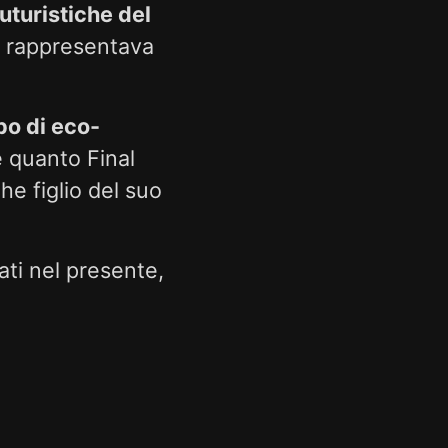
uturistiche del
e rappresentava
po di eco-
e quanto Final
e figlio del suo
tati nel presente,