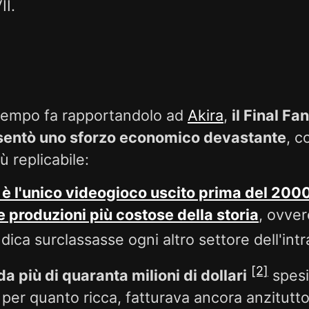
II.
tempo fa rapportandolo ad
Akira
,
il Final Fa
esentò uno sforzo economico devastante
, c
ù replicabile:
 è l'unico videogioco uscito prima del 2000
e produzioni più costose della storia
, ovve
ludica surclassasse ogni altro settore dell'in
[2]
 più di quaranta milioni di dollari
spesi
er quanto ricca, fatturava ancora anzitutto 