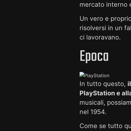
mercato interno e
Un vero e propri
risolversi in un fa
ci lavoravano.
Epoca
In tutto questo,
i
PlayStation e al
musicali, possiam
nel 1954.
Come se tutto q