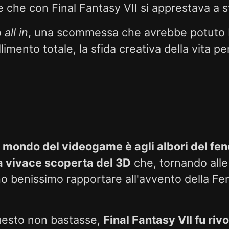
 che con Final Fantasy VII si apprestava a s
o
all in
, una scommessa che avrebbe potuto 
llimento totale, la sfida creativa della vita per
l mondo del videogame è agli albori del f
la vivace scoperta del 3D
che, tornando all
o benissimo rapportare all'avvento della Fe
uesto non bastasse,
Final Fantasy VII fu riv