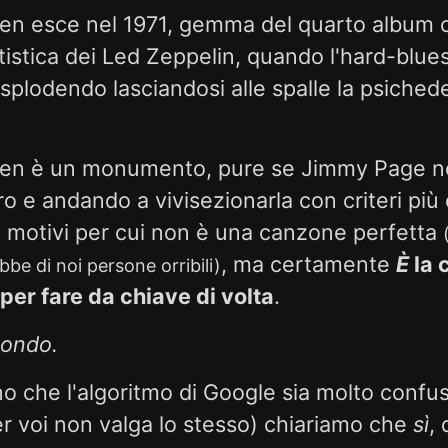
en esce nel 1971, gemma del quarto album 
tistica dei Led Zeppelin, quando l'hard-blu
splodendo lasciandosi alle spalle la psichede
ven è un monumento, pure se Jimmy Page no
ro e andando a vivisezionarla con criteri più
 motivi per cui non è una canzone perfetta
, ma certamente
È
la 
bbe di noi persone orribili)
er fare da chiave di volta
.
mondo.
 che l'algoritmo di Google sia molto conf
r voi non valga lo stesso) chiariamo che
sì
,