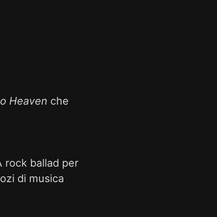
to Heaven
che
 rock ballad per
gozi di musica