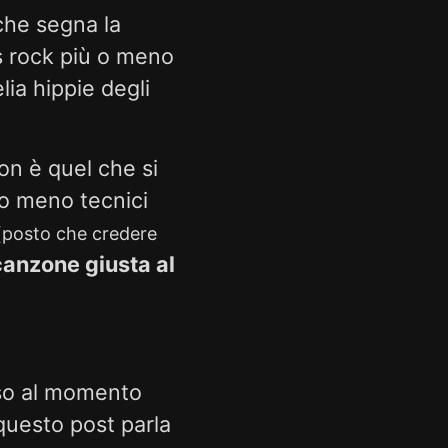
che segna la
es rock più o meno
lia hippie degli
n è quel che si
 o meno tecnici
(posto che credere
canzone giusta al
uso al momento
 questo post parla