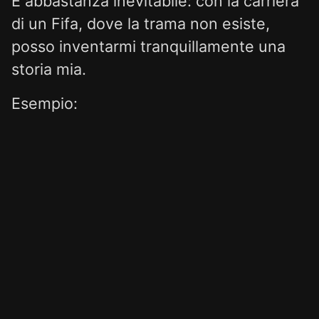
È abbastanza inevitabile: con la carriera
di un Fifa, dove la trama non esiste,
posso inventarmi tranquillamente una
storia mia.
Esempio:
🇹🇷
Kaan Akman, stratosferico trequartista
turco che partendo dal Antalyaspor
arriverà al Fenerbahçe e
successivamente al Real Madrid a
nemmeno vent'anni compiuti, per poi
portare la nazionale Turca alla finale dei
mondiali 2026, perdendola. Da lì, il