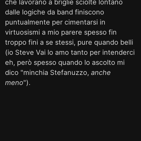
che lavorano a briglie sciolte lontano
dalle logiche da band finiscono
puntualmente per cimentarsi in
virtuosismi a mio parere spesso fin
troppo fini a se stessi, pure quando belli
(io Steve Vai lo amo tanto per intenderci
eh, però spesso quando lo ascolto mi
dico "minchia Stefanuzzo,
anche
meno
").
Lost Within the Fire è
fondamentalmente un disco anni '80
con respiri da Van Halen qui e la, con
caratteristiche simili a quelle proprie dei
dischi dei guitar hero di cui sopra.