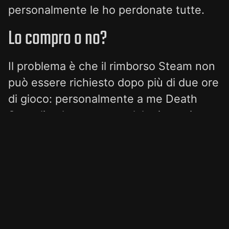
personalmente le ho perdonate tutte.
Lo compro o no?
Il problema è che il rimborso Steam non
può essere richiesto dopo più di due ore
di gioco: personalmente a me Death
Stranding ha catturato dal primo minuto,
ma penso che per capire se fa per voi
dovreste prima spenderci sopra 5-6 ore
abbondanti
Bonus track
Se siete fan del buon Hideo, vi consiglio