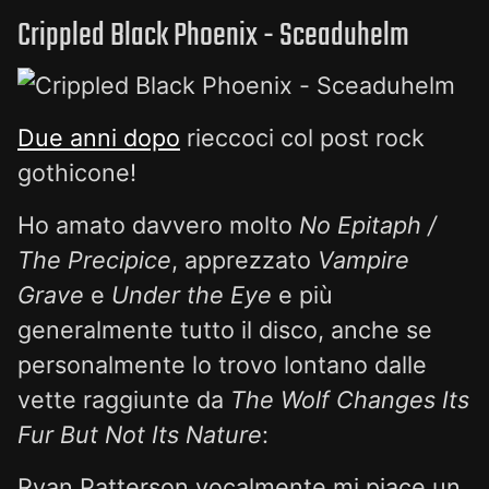
Crippled Black Phoenix - Sceaduhelm
Due anni dopo
rieccoci col post rock
gothicone!
Ho amato davvero molto
No Epitaph /
The Precipice
, apprezzato
Vampire
Grave
e
Under the Eye
e più
generalmente tutto il disco, anche se
personalmente lo trovo lontano dalle
vette raggiunte da
The Wolf Changes Its
Fur But Not Its Nature
:
Ryan Patterson vocalmente mi piace un